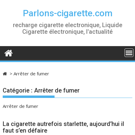
S
k
Parlons-cigarette.com
i
recharge cigarette electronique, Liquide
p
Cigarette électronique, l'actualité
t
o
c
o
n
t
>
Arrêter de fumer
e
n
Catégorie :
Arrêter de fumer
t
Arrêter de fumer
La cigarette autrefois starlette, aujourd’hui il
faut s’en défaire