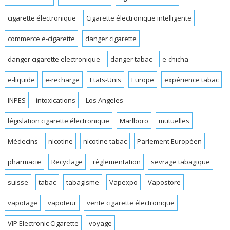
cigarette électronique
Cigarette électronique intelligente
commerce e-cigarette
danger cigarette
danger cigarette electronique
danger tabac
e-chicha
e-liquide
e-recharge
Etats-Unis
Europe
expérience tabac
INPES
intoxications
Los Angeles
législation cigarette électronique
Marlboro
mutuelles
Médecins
nicotine
nicotine tabac
Parlement Européen
pharmacie
Recyclage
règlementation
sevrage tabagique
suisse
tabac
tabagisme
Vapexpo
Vapostore
vapotage
vapoteur
vente cigarette électronique
VIP Electronic Cigarette
voyage