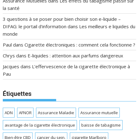
Assurance Mutuelles
dans
Les effets du tabagisme passif sur
la santé
3 questions à se poser pour bien choisir son e-liquide –
DIFAG: le portail d'information
dans
Les meilleurs e liquides du
monde
Paul
dans
Cigarette électroniques : comment cela fonctionne ?
Chrys
dans
E-liquides : attention aux parfums dangereux
Jacques
dans
L’effervescence de la cigarette électronique à
Pau
Étiquettes
ADN
AFNOR
Assurance Maladie
Assurance mutuelle
avantage de la cigarette électronique
baisse de tabagisme
Bien-être CBD
cancer du sein.
cigarette Marlboro