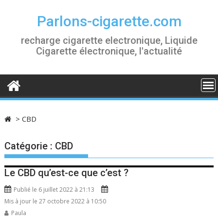
S
k
Parlons-cigarette.com
i
recharge cigarette electronique, Liquide
p
Cigarette électronique, l'actualité
t
o
c
o
n
t
>
CBD
e
n
Catégorie :
CBD
t
Le CBD qu’est-ce que c’est ?
Publié le 6 juillet 2022 à 21:13
Mis à jour le 27 octobre 2022 à 10:50
Paula