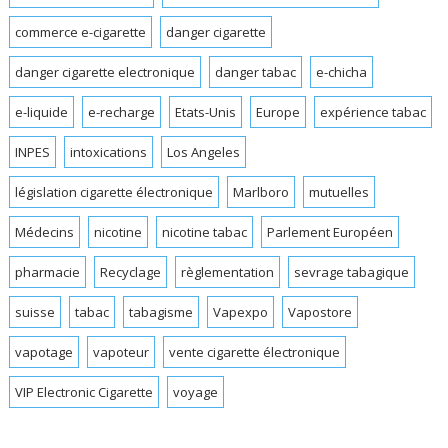
commerce e-cigarette
danger cigarette
danger cigarette electronique
danger tabac
e-chicha
e-liquide
e-recharge
Etats-Unis
Europe
expérience tabac
INPES
intoxications
Los Angeles
législation cigarette électronique
Marlboro
mutuelles
Médecins
nicotine
nicotine tabac
Parlement Européen
pharmacie
Recyclage
règlementation
sevrage tabagique
suisse
tabac
tabagisme
Vapexpo
Vapostore
vapotage
vapoteur
vente cigarette électronique
VIP Electronic Cigarette
voyage