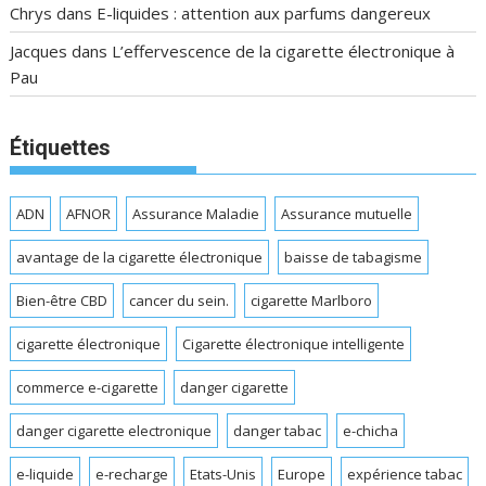
Chrys
dans
E-liquides : attention aux parfums dangereux
Jacques
dans
L’effervescence de la cigarette électronique à
Pau
Étiquettes
ADN
AFNOR
Assurance Maladie
Assurance mutuelle
avantage de la cigarette électronique
baisse de tabagisme
Bien-être CBD
cancer du sein.
cigarette Marlboro
cigarette électronique
Cigarette électronique intelligente
commerce e-cigarette
danger cigarette
danger cigarette electronique
danger tabac
e-chicha
e-liquide
e-recharge
Etats-Unis
Europe
expérience tabac