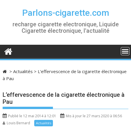
S
k
Parlons-cigarette.com
i
recharge cigarette electronique, Liquide
p
Cigarette électronique, l'actualité
t
o
c
o
n
t
>
Actualités
>
L’effervescence de la cigarette électronique
e
à Pau
n
t
L’effervescence de la cigarette électronique à
Pau
Publié le 12 mai 2014 à 12:01
Mis à jour le 27 mars 2020 à 06:56
Louis Bernard
Actualités