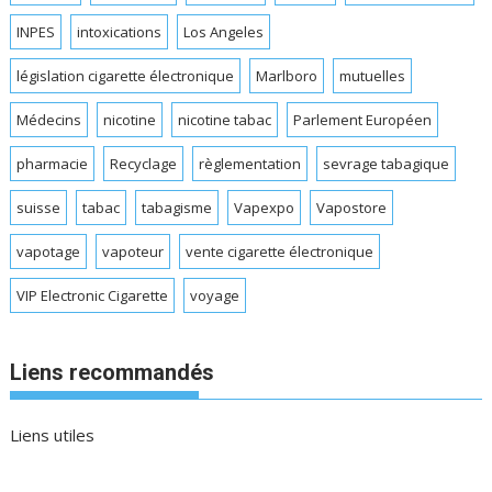
INPES
intoxications
Los Angeles
législation cigarette électronique
Marlboro
mutuelles
Médecins
nicotine
nicotine tabac
Parlement Européen
pharmacie
Recyclage
règlementation
sevrage tabagique
suisse
tabac
tabagisme
Vapexpo
Vapostore
vapotage
vapoteur
vente cigarette électronique
VIP Electronic Cigarette
voyage
Liens recommandés
Liens utiles