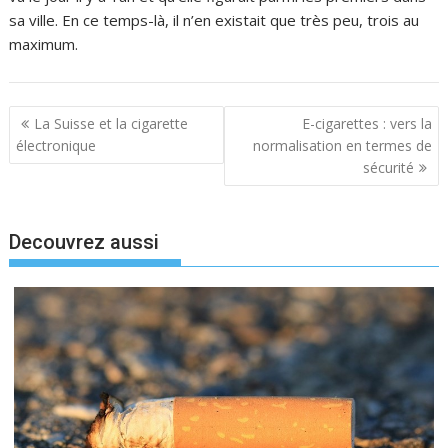
sa ville. En ce temps-là, il n’en existait que très peu, trois au
maximum.
N
La Suisse et la cigarette
E-cigarettes : vers la
a
électronique
normalisation en termes de
sécurité
v
i
g
Decouvrez aussi
a
t
i
o
n
d
e
l