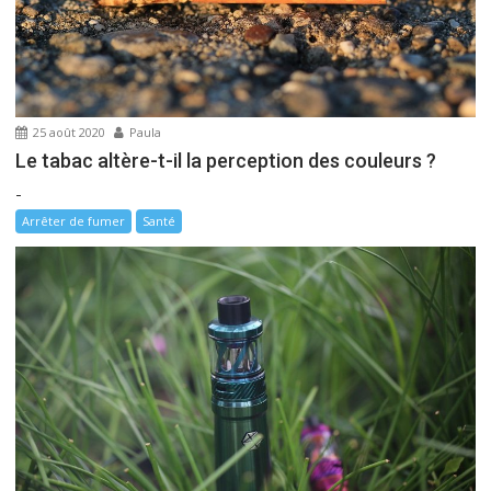
’
a
r
t
i
25 août 2020
Paula
c
Le tabac altère-t-il la perception des couleurs ?
l
-
e
Arrêter de fumer
Santé