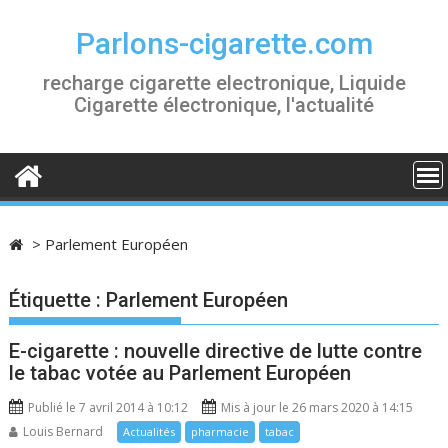
S
k
Parlons-cigarette.com
i
recharge cigarette electronique, Liquide
p
Cigarette électronique, l'actualité
t
o
c
o
n
t
>
Parlement Européen
e
n
Étiquette :
Parlement Européen
t
E-cigarette : nouvelle directive de lutte contre
le tabac votée au Parlement Européen
Publié le 7 avril 2014 à 10:12
Mis à jour le 26 mars 2020 à 14:15
Louis Bernard
Actualités
pharmacie
tabac