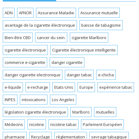
ADN
AFNOR
Assurance Maladie
Assurance mutuelle
avantage de la cigarette électronique
baisse de tabagisme
Bien-être CBD
cancer du sein.
cigarette Marlboro
cigarette électronique
Cigarette électronique intelligente
commerce e-cigarette
danger cigarette
danger cigarette electronique
danger tabac
e-chicha
e-liquide
e-recharge
Etats-Unis
Europe
expérience tabac
INPES
intoxications
Los Angeles
législation cigarette électronique
Marlboro
mutuelles
Médecins
nicotine
nicotine tabac
Parlement Européen
pharmacie
Recyclage
règlementation
sevrage tabagique