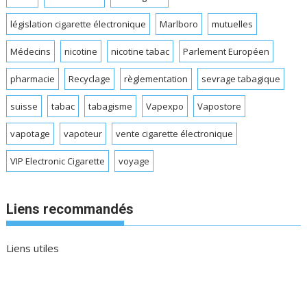
législation cigarette électronique
Marlboro
mutuelles
Médecins
nicotine
nicotine tabac
Parlement Européen
pharmacie
Recyclage
règlementation
sevrage tabagique
suisse
tabac
tabagisme
Vapexpo
Vapostore
vapotage
vapoteur
vente cigarette électronique
VIP Electronic Cigarette
voyage
Liens recommandés
Liens utiles