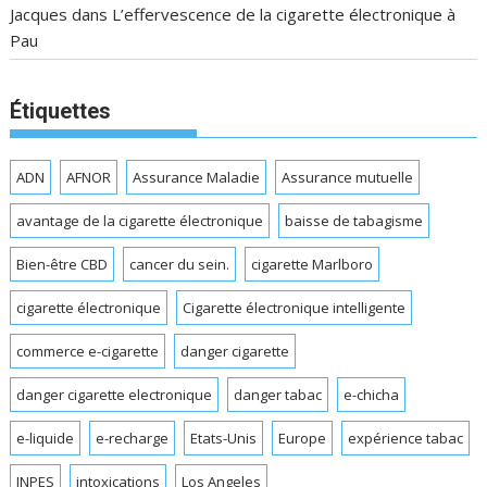
Jacques
dans
L’effervescence de la cigarette électronique à
Pau
Étiquettes
ADN
AFNOR
Assurance Maladie
Assurance mutuelle
avantage de la cigarette électronique
baisse de tabagisme
Bien-être CBD
cancer du sein.
cigarette Marlboro
cigarette électronique
Cigarette électronique intelligente
commerce e-cigarette
danger cigarette
danger cigarette electronique
danger tabac
e-chicha
e-liquide
e-recharge
Etats-Unis
Europe
expérience tabac
INPES
intoxications
Los Angeles