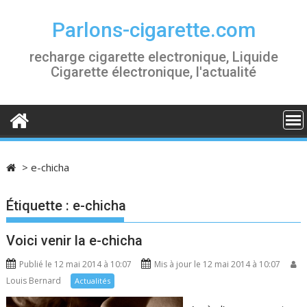
S
k
Parlons-cigarette.com
i
recharge cigarette electronique, Liquide
p
Cigarette électronique, l'actualité
t
o
c
o
n
t
>
e-chicha
e
n
Étiquette :
e-chicha
t
Voici venir la e-chicha
Publié le 12 mai 2014 à 10:07
Mis à jour le 12 mai 2014 à 10:07
Louis Bernard
Actualités