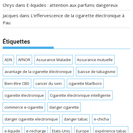
Chrys
dans
E-liquides : attention aux parfums dangereux
Jacques
dans
L’effervescence de la cigarette électronique à
Pau
Étiquettes
ADN
AFNOR
Assurance Maladie
Assurance mutuelle
avantage de la cigarette électronique
baisse de tabagisme
Bien-être CBD
cancer du sein.
cigarette Marlboro
cigarette électronique
Cigarette électronique intelligente
commerce e-cigarette
danger cigarette
danger cigarette electronique
danger tabac
e-chicha
e-liquide
e-recharge
Etats-Unis
Europe
expérience tabac