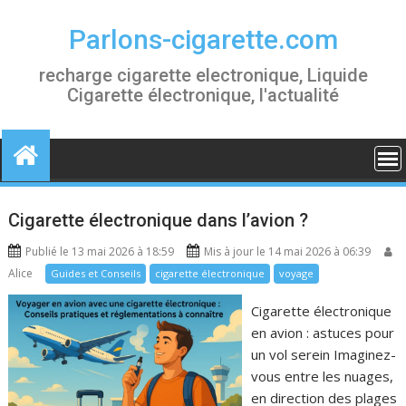
S
k
Parlons-cigarette.com
i
recharge cigarette electronique, Liquide
p
Cigarette électronique, l'actualité
t
o
c
o
n
t
Cigarette électronique dans l’avion ?
e
n
Publié le 13 mai 2026 à 18:59
Mis à jour le 14 mai 2026 à 06:39
t
Alice
Guides et Conseils
cigarette électronique
voyage
Cigarette électronique
en avion : astuces pour
un vol serein Imaginez-
vous entre les nuages,
en direction des plages