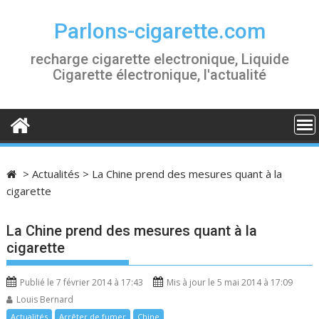
S
k
Parlons-cigarette.com
i
recharge cigarette electronique, Liquide
p
Cigarette électronique, l'actualité
t
o
c
o
n
t
>
Actualités
>
La Chine prend des mesures quant à la
e
cigarette
n
t
La Chine prend des mesures quant à la
cigarette
Publié le 7 février 2014 à 17:43
Mis à jour le 5 mai 2014 à 17:09
Louis Bernard
Actualités
Arrêter de fumer
Chine