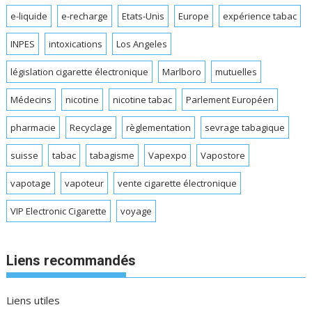
e-liquide
e-recharge
Etats-Unis
Europe
expérience tabac
INPES
intoxications
Los Angeles
législation cigarette électronique
Marlboro
mutuelles
Médecins
nicotine
nicotine tabac
Parlement Européen
pharmacie
Recyclage
règlementation
sevrage tabagique
suisse
tabac
tabagisme
Vapexpo
Vapostore
vapotage
vapoteur
vente cigarette électronique
VIP Electronic Cigarette
voyage
Liens recommandés
Liens utiles