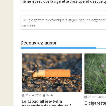
même niveau que la cigarette classique et c’est ce qu
N
La cigarette électronique fustigée par une organisat
a
sanitaire
v
i
Decouvrez aussi
g
a
t
i
o
n
d
e
l
25 août 2020
Paula
22 avril 2020
’
Le tabac altère-t-il la
E-cigarette
perception des couleurs ?