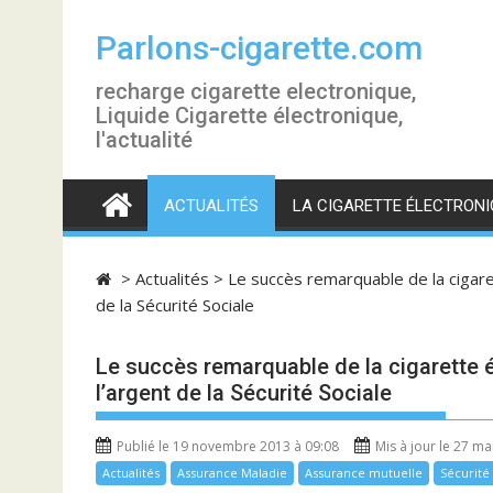
S
k
Parlons-cigarette.com
i
recharge cigarette electronique,
p
Liquide Cigarette électronique,
t
l'actualité
o
c
o
ACTUALITÉS
LA CIGARETTE ÉLECTRONI
n
t
e
>
Actualités
>
Le succès remarquable de la cigare
n
de la Sécurité Sociale
t
Le succès remarquable de la cigarette 
l’argent de la Sécurité Sociale
Publié le 19 novembre 2013 à 09:08
Mis à jour le 27 m
Actualités
Assurance Maladie
Assurance mutuelle
Sécurité