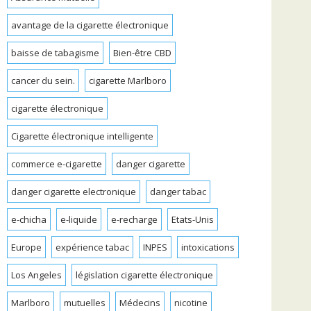
avantage de la cigarette électronique
baisse de tabagisme
Bien-être CBD
cancer du sein.
cigarette Marlboro
cigarette électronique
Cigarette électronique intelligente
commerce e-cigarette
danger cigarette
danger cigarette electronique
danger tabac
e-chicha
e-liquide
e-recharge
Etats-Unis
Europe
expérience tabac
INPES
intoxications
Los Angeles
législation cigarette électronique
Marlboro
mutuelles
Médecins
nicotine