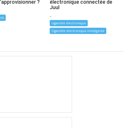
approvisionner ?
électronique connectée de
Juul
-
ils
cigarette électronique
Cigarette électronique intelligente