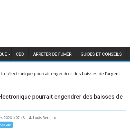
QUE
CBD
ARRÊTER DE FUMER
GUIDES ET CONSEILS
tte électronique pourrait engendrer des baisses de l’argent
électronique pourrait engendrer des baisses de
ars 2020 à 07:48
Louis Bernard
 Sociale