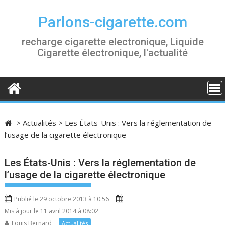
S
k
Parlons-cigarette.com
i
recharge cigarette electronique, Liquide
p
Cigarette électronique, l'actualité
t
o
c
o
n
t
>
Actualités
>
Les États-Unis : Vers la réglementation de
e
l’usage de la cigarette électronique
n
t
Les États-Unis : Vers la réglementation de
l’usage de la cigarette électronique
Publié le 29 octobre 2013 à 10:56
Mis à jour le 11 avril 2014 à 08:02
Louis Bernard
Actualités