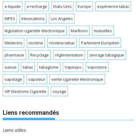
e-liquide
e-recharge
Etats-Unis
Europe
expérience tabac
INPES
intoxications
Los Angeles
législation cigarette électronique
Marlboro
mutuelles
Médecins
nicotine
nicotine tabac
Parlement Européen
pharmacie
Recyclage
règlementation
sevrage tabagique
suisse
tabac
tabagisme
Vapexpo
Vapostore
vapotage
vapoteur
vente cigarette électronique
VIP Electronic Cigarette
voyage
Liens recommandés
Liens utiles