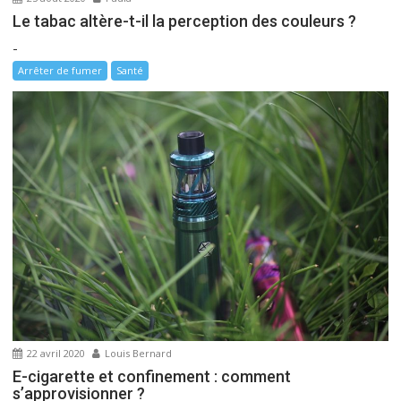
c
Le tabac altère-t-il la perception des couleurs ?
l
-
e
Arrêter de fumer
Santé
22 avril 2020
Louis Bernard
E-cigarette et confinement : comment
s’approvisionner ?