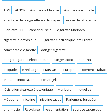
ADN
AFNOR
Assurance Maladie
Assurance mutuelle
avantage de la cigarette électronique
baisse de tabagisme
Bien-être CBD
cancer du sein.
cigarette Marlboro
cigarette électronique
Cigarette électronique intelligente
commerce e-cigarette
danger cigarette
danger cigarette electronique
danger tabac
e-chicha
e-liquide
e-recharge
Etats-Unis
Europe
expérience tabac
INPES
intoxications
Los Angeles
législation cigarette électronique
Marlboro
mutuelles
Médecins
nicotine
nicotine tabac
Parlement Européen
pharmacie
Recyclage
règlementation
sevrage tabagique