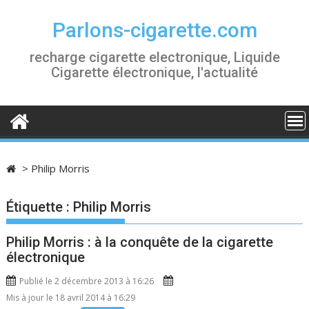
S
k
Parlons-cigarette.com
i
recharge cigarette electronique, Liquide
p
Cigarette électronique, l'actualité
t
o
c
o
n
t
>
Philip Morris
e
n
Étiquette :
Philip Morris
t
Philip Morris : à la conquête de la cigarette
électronique
Publié le 2 décembre 2013 à 16:26
Mis à jour le 18 avril 2014 à 16:29