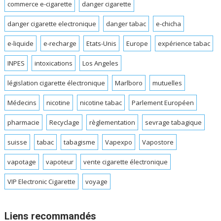
commerce e-cigarette
danger cigarette
danger cigarette electronique
danger tabac
e-chicha
e-liquide
e-recharge
Etats-Unis
Europe
expérience tabac
INPES
intoxications
Los Angeles
législation cigarette électronique
Marlboro
mutuelles
Médecins
nicotine
nicotine tabac
Parlement Européen
pharmacie
Recyclage
règlementation
sevrage tabagique
suisse
tabac
tabagisme
Vapexpo
Vapostore
vapotage
vapoteur
vente cigarette électronique
VIP Electronic Cigarette
voyage
Liens recommandés