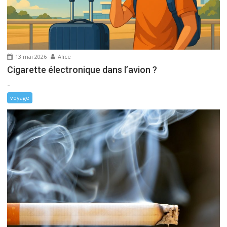
’
a
r
t
13 mai 2026
Alice
i
Cigarette électronique dans l’avion ?
c
-
l
e
voyage