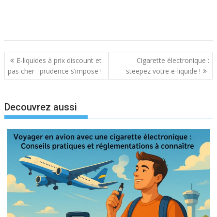
N
E-liquides à prix discount et
Cigarette électronique :
a
pas cher : prudence s’impose !
steepez votre e-liquide !
v
i
Decouvrez aussi
g
a
t
i
o
n
d
e
l