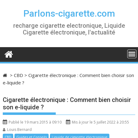
S
k
Parlons-cigarette.com
i
recharge cigarette electronique, Liquide
p
Cigarette électronique, l'actualité
t
o
c
o
n
t
>
CBD
>
Cigarette électronique : Comment bien choisir son
e
e-liquide ?
n
t
Cigarette électronique : Comment bien choisir
son e-liquide ?
Publié le 19 mars 2015 à 09:10
Mis à jour le 5 juillet 2022 à 20:55
Louis Bernard
CBD
Guides et Conseils
Liquide de cigarette électronique