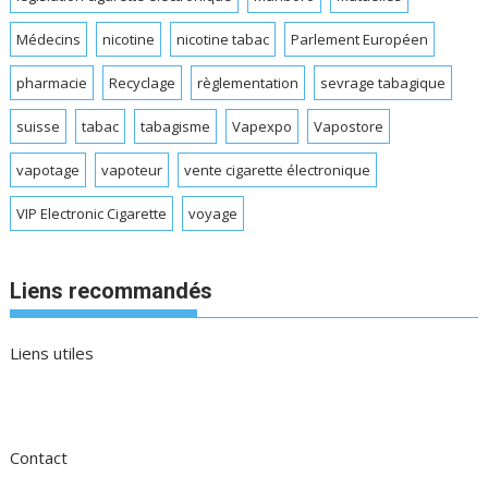
Médecins
nicotine
nicotine tabac
Parlement Européen
pharmacie
Recyclage
règlementation
sevrage tabagique
suisse
tabac
tabagisme
Vapexpo
Vapostore
vapotage
vapoteur
vente cigarette électronique
VIP Electronic Cigarette
voyage
Liens recommandés
Liens utiles
Contact