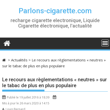
S
k
Parlons-cigarette.com
i
recharge cigarette electronique, Liquide
p
Cigarette électronique, l'actualité
t
o
c
o
n
t
>
Actualités
>
Le recours aux règlementations « neutres »
e
sur le tabac de plus en plus populaire
n
t
Le recours aux règlementations « neutres » sur
le tabac de plus en plus populaire
Publié le 19 juillet 2016 à 18:39
Mis à jour le 26 mars 2020 à 14:15
Louis Bernard