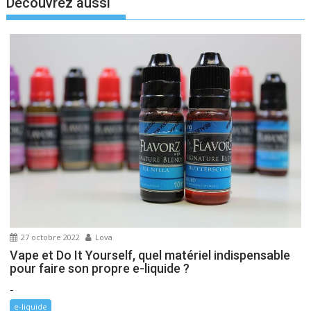
Decouvrez aussi
a
t
i
o
n
d
e
l
’
a
r
t
i
27 octobre 2022
Lova
c
Vape et Do It Yourself, quel matériel indispensable
l
pour faire son propre e-liquide ?
e
-
e-liquide