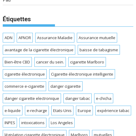
Étiquettes
ADN
AFNOR
Assurance Maladie
Assurance mutuelle
avantage de la cigarette électronique
baisse de tabagisme
Bien-être CBD
cancer du sein.
cigarette Marlboro
cigarette électronique
Cigarette électronique intelligente
commerce e-cigarette
danger cigarette
danger cigarette electronique
danger tabac
e-chicha
e-liquide
e-recharge
Etats-Unis
Europe
expérience tabac
INPES
intoxications
Los Angeles
législation cigarette électronique
Marlboro
mutuelles