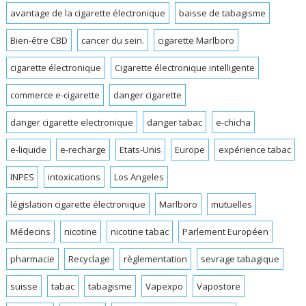
avantage de la cigarette électronique
baisse de tabagisme
Bien-être CBD
cancer du sein.
cigarette Marlboro
cigarette électronique
Cigarette électronique intelligente
commerce e-cigarette
danger cigarette
danger cigarette electronique
danger tabac
e-chicha
e-liquide
e-recharge
Etats-Unis
Europe
expérience tabac
INPES
intoxications
Los Angeles
législation cigarette électronique
Marlboro
mutuelles
Médecins
nicotine
nicotine tabac
Parlement Européen
pharmacie
Recyclage
règlementation
sevrage tabagique
suisse
tabac
tabagisme
Vapexpo
Vapostore