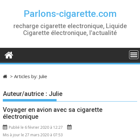
S
k
Parlons-cigarette.com
i
recharge cigarette electronique, Liquide
p
Cigarette électronique, l'actualité
t
o
c
o
n
t
>
Articles by:
Julie
e
n
Auteur/autrice :
Julie
t
Voyager en avion avec sa cigarette
électronique
Publié le 6 février 2020 à 12:27
Mis à jour le 27 mars 2020 à 07:53