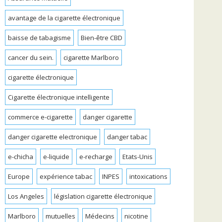
avantage de la cigarette électronique
baisse de tabagisme
Bien-être CBD
cancer du sein.
cigarette Marlboro
cigarette électronique
Cigarette électronique intelligente
commerce e-cigarette
danger cigarette
danger cigarette electronique
danger tabac
e-chicha
e-liquide
e-recharge
Etats-Unis
Europe
expérience tabac
INPES
intoxications
Los Angeles
législation cigarette électronique
Marlboro
mutuelles
Médecins
nicotine