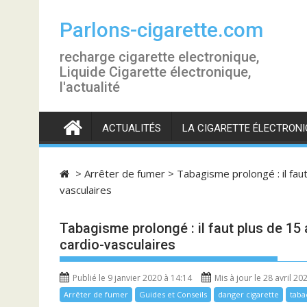
S
k
Parlons-cigarette.com
i
recharge cigarette electronique,
p
Liquide Cigarette électronique,
t
l'actualité
o
c
o
ACTUALITÉS
LA CIGARETTE ÉLECTRONI
n
t
e
>
Arrêter de fumer
>
Tabagisme prolongé : il faut
n
vasculaires
t
Tabagisme prolongé : il faut plus de 15 
cardio-vasculaires
Publié le 9 janvier 2020 à 14:14
Mis à jour le 28 avril 20
Arrêter de fumer
Guides et Conseils
danger cigarette
taba