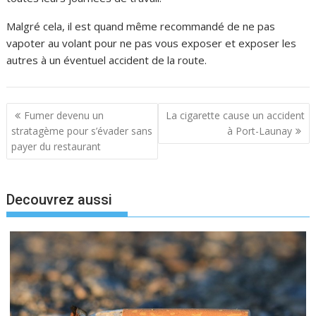
Malgré cela, il est quand même recommandé de ne pas
vapoter au volant pour ne pas vous exposer et exposer les
autres à un éventuel accident de la route.
N
Fumer devenu un
La cigarette cause un accident
a
stratagème pour s’évader sans
à Port-Launay
payer du restaurant
v
i
g
Decouvrez aussi
a
t
i
o
n
d