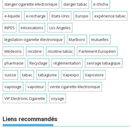
danger cigarette electronique
danger tabac
e-chicha
e-liquide
e-recharge
Etats-Unis
Europe
expérience tabac
INPES
intoxications
Los Angeles
législation cigarette électronique
Marlboro
mutuelles
Médecins
nicotine
nicotine tabac
Parlement Européen
pharmacie
Recyclage
règlementation
sevrage tabagique
suisse
tabac
tabagisme
Vapexpo
Vapostore
vapotage
vapoteur
vente cigarette électronique
VIP Electronic Cigarette
voyage
Liens recommandés