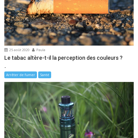
e
l
’
a
r
t
i
25 août 2020
Paula
c
Le tabac altère-t-il la perception des couleurs ?
l
-
e
Arrêter de fumer
Santé