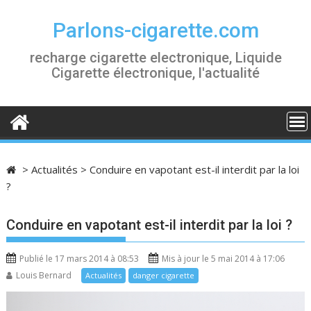
S
k
Parlons-cigarette.com
i
recharge cigarette electronique, Liquide
p
Cigarette électronique, l'actualité
t
o
c
o
n
t
>
Actualités
>
Conduire en vapotant est-il interdit par la loi
e
?
n
t
Conduire en vapotant est-il interdit par la loi ?
Publié le 17 mars 2014 à 08:53
Mis à jour le 5 mai 2014 à 17:06
Louis Bernard
Actualités
danger cigarette