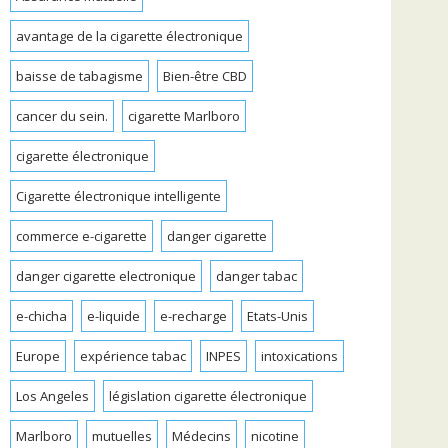
avantage de la cigarette électronique
baisse de tabagisme
Bien-être CBD
cancer du sein.
cigarette Marlboro
cigarette électronique
Cigarette électronique intelligente
commerce e-cigarette
danger cigarette
danger cigarette electronique
danger tabac
e-chicha
e-liquide
e-recharge
Etats-Unis
Europe
expérience tabac
INPES
intoxications
Los Angeles
législation cigarette électronique
Marlboro
mutuelles
Médecins
nicotine