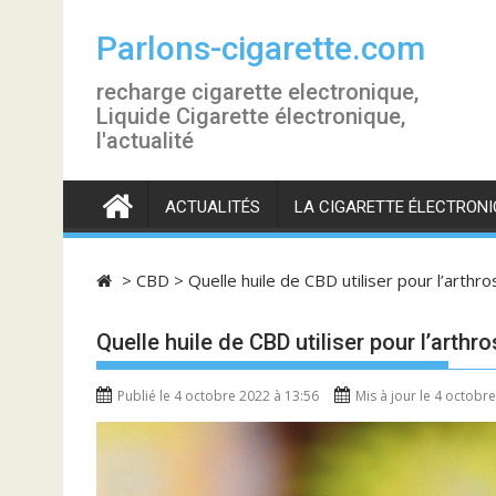
S
k
Parlons-cigarette.com
i
recharge cigarette electronique,
p
Liquide Cigarette électronique,
t
l'actualité
o
c
o
ACTUALITÉS
LA CIGARETTE ÉLECTRONI
n
t
e
>
CBD
>
Quelle huile de CBD utiliser pour l’arthro
n
t
Quelle huile de CBD utiliser pour l’arthro
Publié le 4 octobre 2022 à 13:56
Mis à jour le 4 octobr