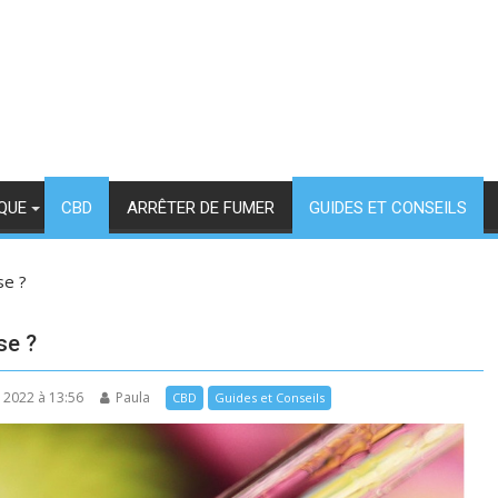
QUE
CBD
ARRÊTER DE FUMER
GUIDES ET CONSEILS
se ?
se ?
e 2022 à 13:56
Paula
CBD
Guides et Conseils