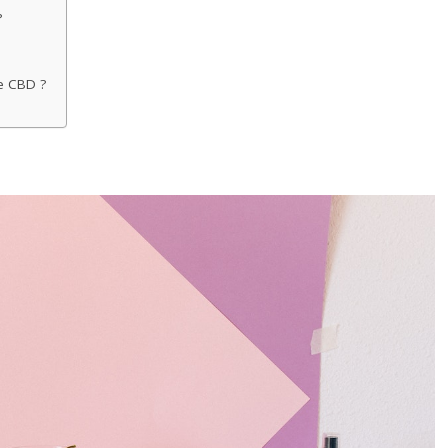
?
de CBD ?